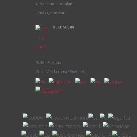
Yerden ısıtma kurulumu
Örnek Çalışmalar
ÜLKE SEÇIN
Gizlilik Politikası
Genel Veri Koruma Yönetmeliği