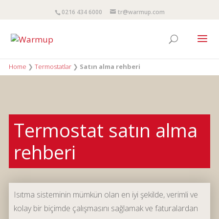
0216 434 6000
tr@warmup.com
Home
❯
Termostatlar
❯
Satın alma rehberi
Termostat satın alma
rehberi
Isıtma sisteminin mümkün olan en iyi şekilde, verimli ve
kolay bir biçimde çalışmasını sağlamak ve faturalardan