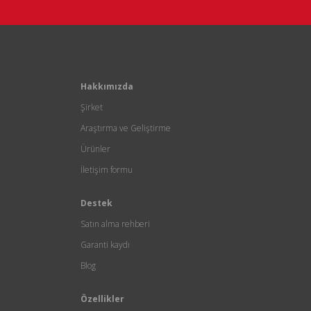
Hakkımızda
Şirket
Araştırma ve Geliştirme
Ürünler
İletişim formu
Destek
Satın alma rehberi
Garanti kaydı
Blog
Özellikler